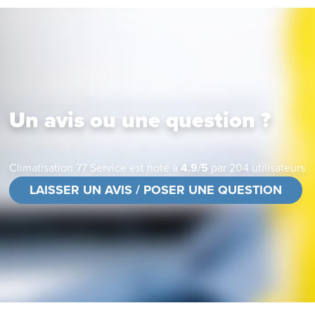
Un avis ou une question ?
Climatisation 77 Service
est noté à
4.9
/
5
par
204
utilisateurs
LAISSER UN AVIS / POSER UNE QUESTION