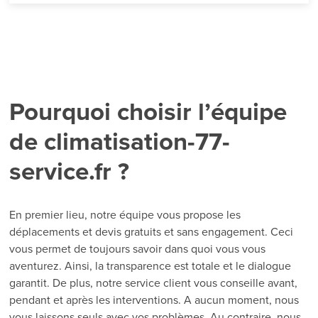
La climatisation
réversible
Ce type de climatisation ingénieuse peut créer de la
Pourquoi choisir l’équipe
chaleur en hiver et de la fraîcheur en été. Plus coûteux à
installer qu’une chaudière à gaz, elle se révèle moins chère
de climatisation-77-
à long terme. En effet, une climatisation réversible permet
des économies d’énergie à hauteur de 30%. De plus, c’est
service.fr ?
un système écologique et performant.
En premier lieu, notre équipe vous propose les
déplacements et devis gratuits et sans engagement. Ceci
vous permet de toujours savoir dans quoi vous vous
aventurez. Ainsi, la transparence est totale et le dialogue
garantit. De plus, notre service client vous conseille avant,
pendant et après les interventions. A aucun moment, nous
vous laissons seuls avec vos problèmes. Au contraire, nous